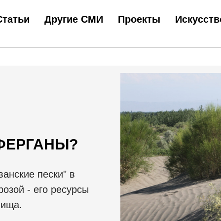
Статьи
Другие СМИ
Проекты
Искусств
 ФЕРГАНЫ?
анские пески" в
розой - его ресурсы
лища.