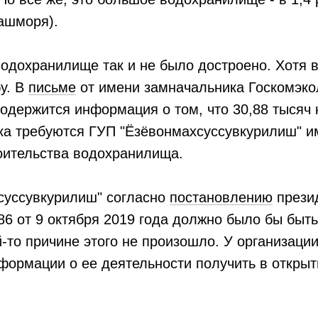
Ташморя).
водохранилище так и не было достроено. Хотя 
у. В
письме
от имени замначальника Госкомэко
держится информация о том, что 30,88 тысяч 
ска требуются ГУП "Ёзёвонмахсуссувкурилиш" и
оительства водохранилища.
суссувкурилиш" согласно
постановлению
прези
6 от 9 октября 2019 года должно было бы быт
-то причине этого не произошло. У организации
нформации о ее деятельности получить в откры