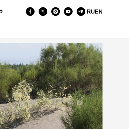
о
RU
EN