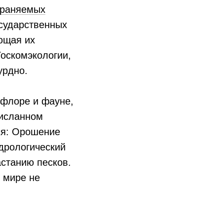
храняемых
осударственных
ющая их
Госкомэкологии,
урдно.
 флоре и фауне,
рисланном
ся: Орошение
дрологический
астанию песков.
 мире не