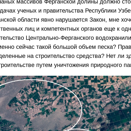
чаных массивов Ферганской долины должно сто
дачах ученых и правительства Республики Узб
ганской области явно нарушается Закон, мне хо
твенных лиц и компетентных органов еще к одн
ительство Центрально-Ферганского водохранил
менно сейчас такой большой объем песка? Пра
еленные на строительство средства? Нет ли з
троительстве путем уничтожения природного п