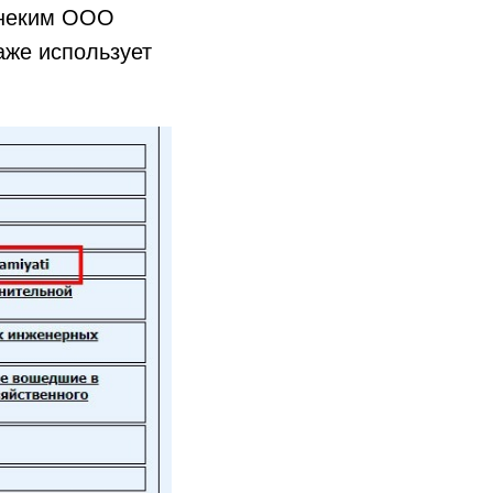
с неким ООО
аже использует