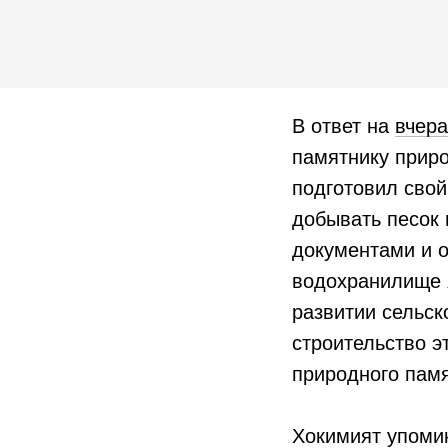
В ответ на
вчер
памятнику приро
подготовил сво
добывать песок 
документами и 
водохранилище я
развитии сельск
строительство э
природного памя
Хокимият упомин