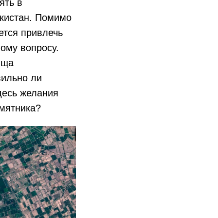
ять в
екистан. Помимо
чется привлечь
ому вопросу.
ища
вильно ли
десь желания
амятника?