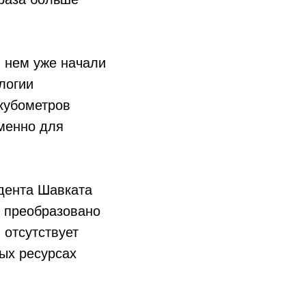
в нем уже начали
логии
кубометров
менно для
дента Шавката
ь преобразовано
 отсутствует
тых ресурсах