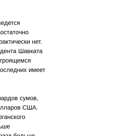
ведется
достаточно
актически нет.
дента Шавката
 строящемся
последних имеет
иардов сумов,
долларов США.
ганского
ньше
 раза больше