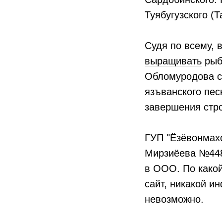
Туябугузского (
Судя по всему, 
выращивать
рыб
Обломуродова со
язъванского пе
завершения стр
ГУП "Ёзёвонмах
Мирзиёева №448
в ООО. По какой
сайт, никакой и
невозможно.