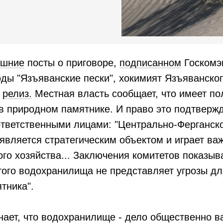
ашние
посты о приговоре,
подписанном
Госкомэ
ды "Язъяванские пески", хокимият Язъяванско
й
релиз.
Местная власть сообщает, что имеет по
в природном памятнике. И право это подтверж
ответственными лицами: "Центрально-Ферганск
вляется стратегическим объектом и играет ва
ого хозяйства... Заключения комитетов показыв
того водохранилища не представляет угрозы д
тника".
ает, что водохранилище - дело общественно в