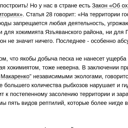
 построить! Но у нас в стране есть
Закон «Об о
иториях»
. Статья 28 говорит: «На территории г
роды запрещается любая деятельность, угрожа
и для хокимията Язъяванского района, ни для 
кон не значит ничего. Последнее - особенно абс
м, что якобы добыча песка не нанесет ущерба
ая хокимиятом, тоже неверна. В заключении п
 Макаренко"
независимыми экологами, говорит
е большего количества рыбхозов нарушает и ги
т к постепенному засолению территории и зар
ы пять видов рептилий, которые более нигде в