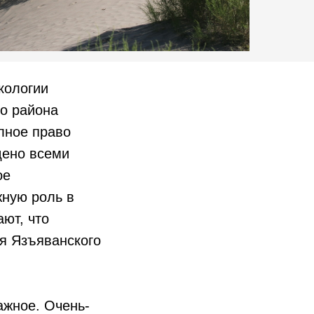
кологии
го района
лное право
дено всеми
ое
жную роль в
ают, что
ля Язъяванского
ажное. Очень-