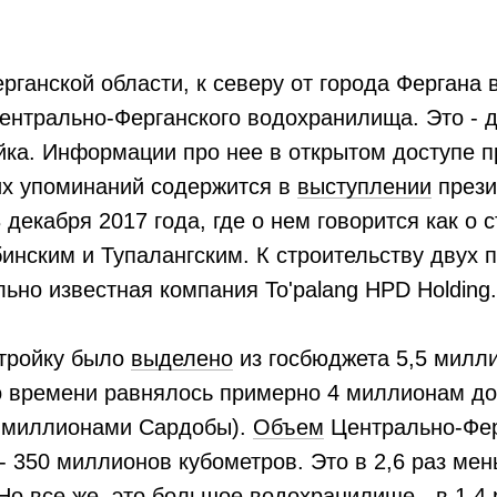
ерганской области, к северу от города Фергана 
ентрально-Ферганского водохранилища. Это - 
йка. Информации про нее в открытом доступе пр
их упоминаний содержится в
выступлении
прези
 декабря 2017 года, где о нем говорится как о
инским и Тупалангским. К строительству двух 
ьно известная компания To'palang HPD Holding.
стройку было
выделено
из госбюджета 5,5 милл
ого времени равнялось примерно 4 миллионам 
4 миллионами Сардобы).
Объем
Центрально-Фер
 350 миллионов кубометров. Это в 2,6 раз ме
Но все же, это большое водохранилище - в 1,4